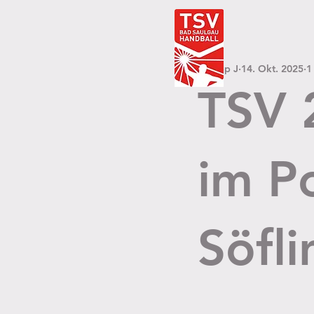
Philipp J
14. Okt. 2025
1
TSV 
im P
Söfl