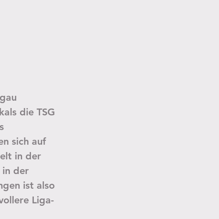
lgau 
kals die TSG 
s 
n sich auf 
lt in der 
 in der 
gen ist also 
ollere Liga-