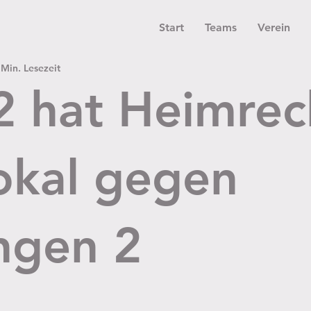
Start
Teams
Verein
 Min. Lesezeit
2 hat Heimrec
okal gegen
ingen 2