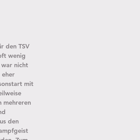
ür den TSV 
ft wenig 
 war nicht 
 eher 
onstart mit 
ilweise 
h mehreren 
nd 
us den 
ampfgeist 