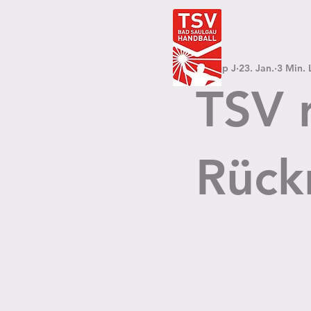
Philipp J
23. Jan.
3 Min. 
TSV r
Rück