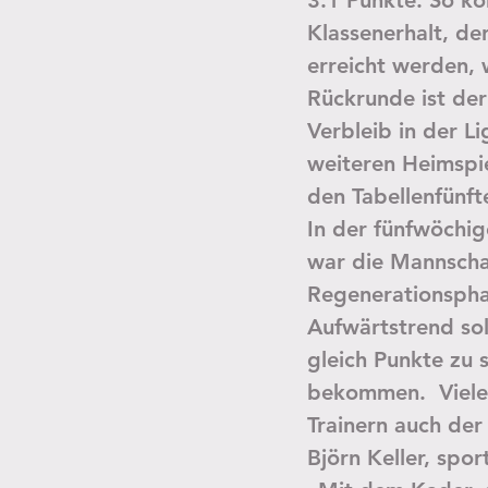
3:1 Punkte. So k
Klassenerhalt, der
erreicht werden, 
Rückrunde ist de
Verbleib in der Li
weiteren Heimspi
den Tabellenfünf
In der fünfwöchi
war die Mannschaf
Regenerationsphas
Aufwärtstrend sol
gleich Punkte zu 
bekommen.  Viele
Trainern auch der 
Björn Keller, sport