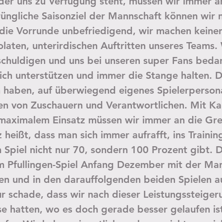
der uns zu Verfügung steht, müssen wir immer a
rüngliche Saisonziel der Mannschaft können wir n
 die Vorrunde unbefriedigend, wir machen keinen
olaten, unterirdischen Auftritten unseres Teams.
schuldigen und uns bei unseren super Fans bedan
ich unterstützen und immer die Stange halten. 
 haben, auf überwiegend eigenes Spielerpersona
en von Zuschauern und Verantwortlichen. Mit Ka
 maximalem Einsatz müssen wir immer an die Gr
 heißt, dass man sich immer aufrafft, ins Train
 Spiel nicht nur 70, sondern 100 Prozent gibt. 
m Pfullingen-Spiel Anfang Dezember mit der Man
en und in den darauffolgenden beiden Spielen a
r schade, dass wir nach dieser Leistungssteiger
 hatten, wo es doch gerade besser gelaufen ist.