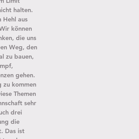
m Limit 
icht halten. 
 Hehl aus 
 Wir können 
ken, die uns 
Den Weg, den 
l zu bauen, 
mpf, 
enzen gehen. 
ing zu kommen 
Diese Themen 
nschaft sehr 
uch drei 
ung die 
 Das ist 