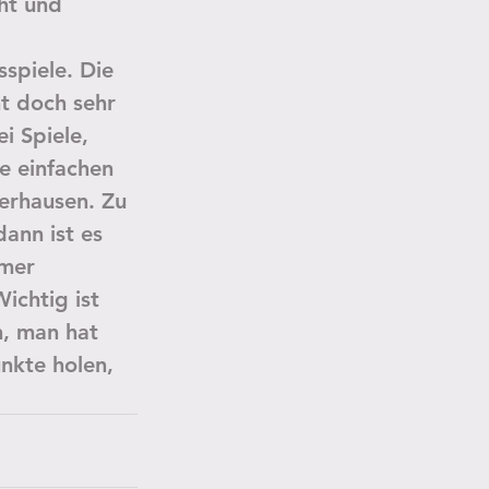
ht und 
spiele. Die 
t doch sehr 
i Spiele, 
e einfachen 
erhausen. Zu 
ann ist es 
mmer 
ichtig ist 
, man hat 
nkte holen, 