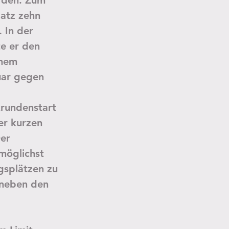
rden. Zum 
latz zehn 
 In der 
e er den 
inem 
uar gegen 
rundenstart 
er kurzen 
er 
möglichst 
gsplätzen zu 
 neben den 