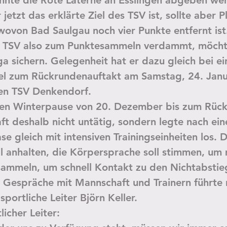
onnte die Rote Laterne an Esslingen abgeben we
 jetzt das erklärte Ziel des TSV ist, sollte aber P
wovon Bad Saulgau noch vier Punkte entfernt ist.
r TSV also zum Punktesammeln verdammt, möcht
ga sichern. Gelegenheit hat er dazu gleich bei e
el zum Rückrundenauftakt am Samstag, 24. Jan
ten TSV Denkendorf.
gen Winterpause von 20. Dezember bis zum Rück
t deshalb nicht untätig, sondern legte nach ein
e gleich mit intensiven Trainingseinheiten los. D
l anhalten, die Körpersprache soll stimmen, um 
sammeln, um schnell Kontakt zu den Nichtabstie
 Gespräche mit Mannschaft und Trainern führte
sportliche Leiter Björn Keller.
licher Leiter: