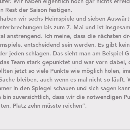
äufer. Wir haben eigentlich noch gar nichts erreic
n Rest der Saison festigen.
haben wir sechs Heimspiele und sieben Auswärts
nterbrechungen bis zum 7. Mai und ist insgesam
tal anstrengend. Ich meine, dass die nächsten dre
mspiele, entscheidend sein werden. Es gibt kein
eder jeden schlagen. Das sieht man am Beispiel G
das Team stark gepunktet und war vorn dabei, d
llten jetzt so viele Punkte wie möglich holen, i
Sache bleiben, auch wenn es mal nicht so läuft. W
mer in den Spiegel schauen und sich sagen kann
h bin zuversichtlich, dass wir die notwendigen Pu
lten. Platz zehn müsste reichen“.