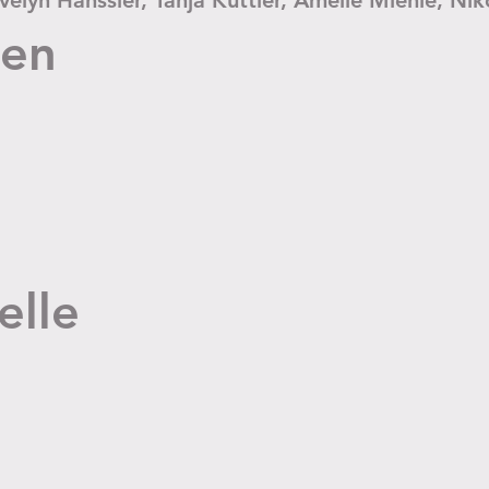
Evelyn Hänssler, Tanja Kuttler, Amelie Miehle, Ni
ten
elle