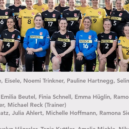
e, Eisele, Noemi Trinkner, Pauline Hartnegg, Seli
r), Emilia Beutel, Finia Schnell, Emma Hüglin, Ra
r, Michael Reck (Trainer)
 Datz, Julia Ahlert, Michelle Hoffmann, Ramona 