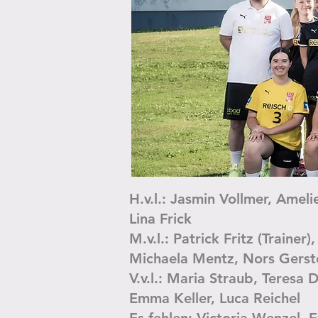
H.v.l.: Jasmin Vollmer, Ameli
Lina Frick
M.v.l.: Patrick Fritz (Traine
Michaela Mentz, Nors Gerste
V.v.l.: Maria Straub, Teresa
Emma Keller, Luca Reichel