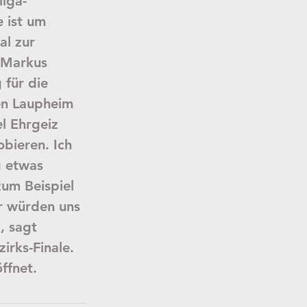
liga-
 ist um 
l zur 
 Markus 
 für die 
en Laupheim 
l Ehrgeiz 
bieren. Ich 
 etwas 
um Beispiel 
ir würden uns 
, sagt 
irks-Finale. 
öffnet.